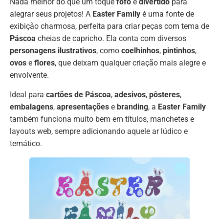
Nada melhor do que um toque
fofo
e
divertido
para
alegrar seus projetos! A
Easter Family
é uma fonte de
exibição charmosa, perfeita para criar peças com tema de
Páscoa
cheias de capricho. Ela conta com diversos
personagens ilustrativos
, como
coelhinhos
,
pintinhos
,
ovos
e
flores
, que deixam qualquer criação mais alegre e
envolvente.
Ideal para
cartões de Páscoa
,
adesivos
,
pôsteres
,
embalagens
,
apresentações
e
branding
, a
Easter Family
também funciona muito bem em títulos, manchetes e
layouts web, sempre adicionando aquele ar lúdico e
temático.