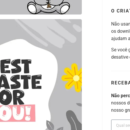
O CRIA
Não usam
os downl
ajudam a 
Se você 
desative
RECEB
Não per
nossos d
nosso gr