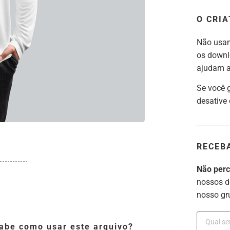
O CRIA
Não usam
os downl
ajudam a 
Se você 
desative
RECEB
Não per
nossos d
nosso gr
abe como usar este arquivo?