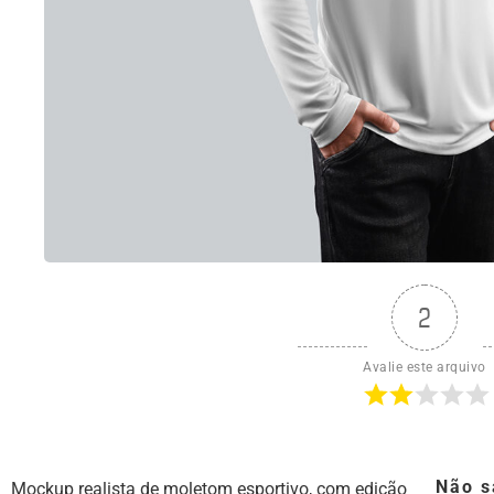
2
Avalie este arquivo
Não s
Mockup realista de moletom esportivo, com edição