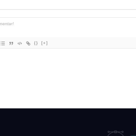
{}
[+]