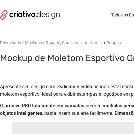
Todos os D
›
›
›
Downloads
Mockups
Roupas, Camisetas, Uniformes
Roupas
Mockup de Moletom Esportivo Gr
Apresente seu design com
realismo e estilo
usando este mocku
moletom esportivo. Ideal para exibir estampas e logotipos em 
O
arquivo PSD totalmente em camadas
permite
múltiplas per
objetos inteligentes
, basta inserir sua arte facilmente.
Dimensõe