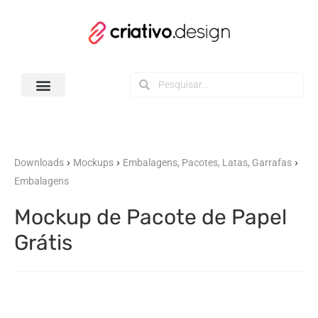
Todos os Downloads
›
›
›
Downloads
Mockups
Embalagens, Pacotes, Latas, Garrafas
Embalagens
Mockup de Pacote de Papel
Grátis