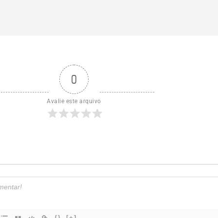
0
Avalie este arquivo
{}
[+]