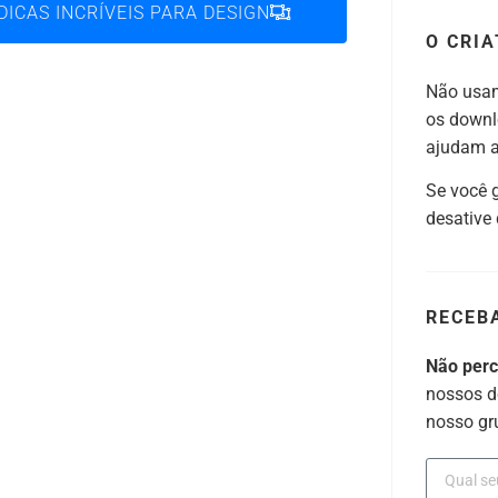
DICAS INCRÍVEIS PARA DESIGN
O CRIA
Não usam
os downl
ajudam a 
Se você 
desative
RECEB
Não per
nossos d
nosso gr