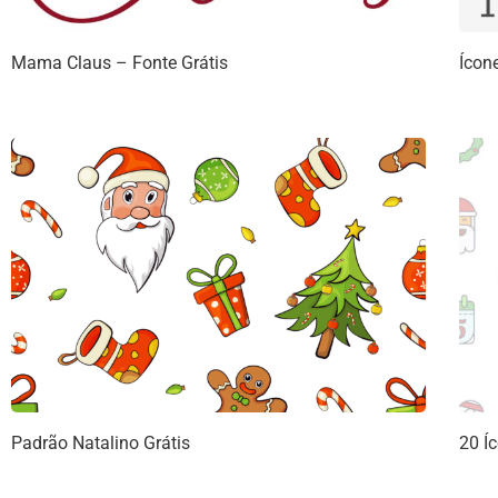
Mama Claus – Fonte Grátis
Ícon
Padrão Natalino Grátis
20 Í